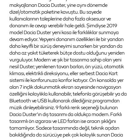
makyajlanan Dacia Duster, yine aynı dönemde
dizel/otomatik paketine kavuştu. Bu sayede
kullanıcılarının taleplerine daha fazla aksesuar ve
donanım ile cevap verebilir hale geldi. Şimdiyse 2019
model Dacia Duster yeni kasa ile farklılıklar sunmaya
devam ediyor. Yepyeni donanım özellikleri ile bir yandan
daha keyifli bir sürüş deneyimi sunarken bir yandan da
daha az yakıt tüketerek bütçe dostu olduğunu yeniden
vurguluyor. Modern ve şık bir tasarıma sahip olan yeni
nesil Duster; yenilenen tavan barları, ön yüzü, otomatik
kliması, elektrikli direksiyonu, eller serbest Dacia Kart
sistemi ile konforunuza konfor katıyor. Ön konsolda yer
alan 7 inçlik dokunmatik ekran sayesinde navigasyon
özelliğini kolaylıkla kullanabilir, telefonla görüşebilir ya da
Bluetooth ve USB kullanarak dilediğiniz programdan
müzik dinleyebilirsiniz. 9 farklı renk seçeneği bulunan
Dacia Duster’ın dış tasarımı da oldukça modern. Farklı
tasarımlı ön ızgarası ve LED farları ise aracın şıklığını
tamamlıyor. Sadece tasarımında değil, teknik açıdan
bakıldığında da sürücüye pek çok kolaylık sunan Dacia