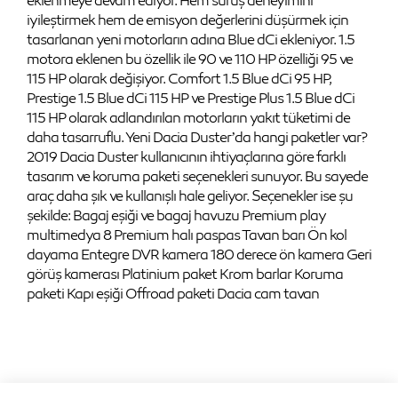
eklenmeye devam ediyor. Hem sürüş deneyimini
iyileştirmek hem de emisyon değerlerini düşürmek için
tasarlanan yeni motorların adına Blue dCi ekleniyor. 1.5
motora eklenen bu özellik ile 90 ve 110 HP özelliği 95 ve
115 HP olarak değişiyor. Comfort 1.5 Blue dCi 95 HP,
Prestige 1.5 Blue dCi 115 HP ve Prestige Plus 1.5 Blue dCi
115 HP olarak adlandırılan motorların yakıt tüketimi de
daha tasarruflu. Yeni Dacia Duster’da hangi paketler var?
2019 Dacia Duster kullanıcının ihtiyaçlarına göre farklı
tasarım ve koruma paketi seçenekleri sunuyor. Bu sayede
araç daha şık ve kullanışlı hale geliyor. Seçenekler ise şu
şekilde: Bagaj eşiği ve bagaj havuzu Premium play
multimedya 8 Premium halı paspas Tavan barı Ön kol
dayama Entegre DVR kamera 180 derece ön kamera Geri
görüş kamerası Platinium paket Krom barlar Koruma
paketi Kapı eşiği Offroad paketi Dacia cam tavan