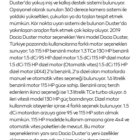
Duster’da yokuş iniş ve kalkış destek sistemi bulunuyor.
Opsiyonel olarak sunulan 360 derece kamera sistemi ile
yoldaki yükseltileri, çukurları ya da taşları tespit etmek
mümkün. Kör nokta uyarı sistemi de bulunan Duster’da
yakınlaşan araçları fark etmek çok kolay oluyor. 2019
Dacia Duster motor seçenekleri Yeni model Dacia Duster,
Türkiye pazarında kullanıcılarına farklı motor seçenekleri
sunuyor: 1.6 115 HP benzinli motor 1.3 TCe 130 HP benzinli
motor 1.5 dCi 95 HP dizel motor 1.5 dCi 115 HP dizel motor
1.5 dCi 115 HP dizel motor (Otomatik vites) 1.5 dCi 115 HP
dizel motor (4X4) 2’si benzinli, 2’si dizel olan motorlarda
manuel ve otomatik vites seçeneği bulunuyor. 1.6 litrelik
benzinli motor 115 HP güce sahip. Benzinli araç tercih
edenlerin ikinci seçeneği ise 1.3 litrelik TCe turbo oluyor. 6
ileri vitesli model 130 HP güç barındırıyor. Dizel motor
kullanmak isteyenler içinse 4 farklı seçenek bulunuyor. 1.5
dCi motordan arzuya göre 95 ve 115 HP satın almak
mümkün. 115 HP modelde kullanım amacına göre 4x4 ve
otomatik vites paketleri de mevcut. Bu motor
seçeneklerinin yanı sıra Dacia Duster’a yeni özellikler