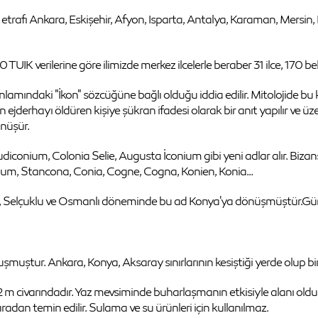
 etrafı Ankara, Eskişehir, Afyon, Isparta, Antalya, Karaman, Mersin, Ni
UIK verilerine göre ilimizde merkez ilcelerle beraber 31 ilce, 170 bel
 anlamındaki "İkon" sözcüğüne bağlı olduğu iddia edilir. Mitolojide b
jderhayı öldüren kişiye şükran ifadesi olarak bir anıt yapılır ve üzeri
önüşür.
conium, Colonia Selie, Augusta İconium gibi yeni adlar alır. Biza
onium, Stancona, Conia, Cogne, Cogna, Konien, Konia...
rdir, Selçuklu ve Osmanlı döneminde bu ad Konya'ya dönüşmüştür.G
uştur. Ankara, Konya, Aksaray sınırlarının kesiştiği yerde olup bir kı
 12 m civarındadır. Yaz mevsiminde buharlaşmanın etkisiyle alanı oldu
uradan temin edilir. Sulama ve su ürünleri için kullanılmaz.