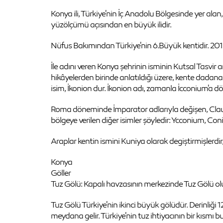
Konya ili, Türkiye'nin İç Anadolu Bölgesinde yer alan,
yüzölçümü açısından en büyük ilidir.
Nüfus Bakımından Türkiye'nin 6.Büyük kentidir. 2010 T
İle adını veren Konya şehrinin isminin Kutsal Tasvir
hikâyelerden birinde anlatıldığı üzere, kente dadanan e
isim, İkonion dur. İkonion adı, zamanla İcconium'a d
Roma döneminde İmparator adlarıyla değişen, Claudi
bölgeye verilen diğer isimler şöyledir: Ycconium, C
Araplar kentin ismini Kuniya olarak degiştirmişle
Konya
Göller
Tuz Gölü: Kapalı havzasının merkezinde Tuz Gölü oluşm
Tuz Gölü Türkiye'nin ikinci büyük gölüdür. Derinliği
meydana gelir. Türkiye'nin tuz ihtiyacının bir kısmı b