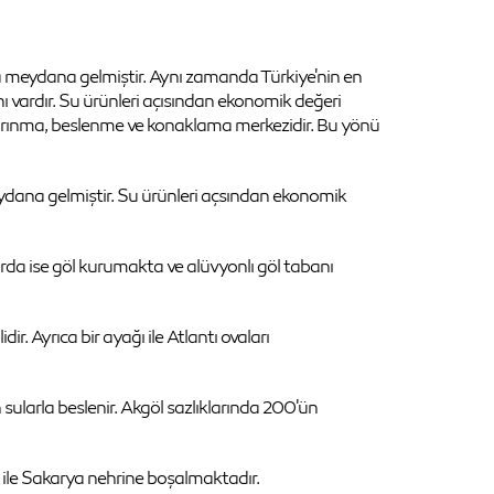
a meydana gelmiştir. Aynı zamanda Türkiye'nin en
ânı vardır. Su ürünleri açısından ekonomik değeri
, barınma, beslenme ve konaklama merkezidir. Bu yönü
meydana gelmiştir. Su ürünleri açsından ekonomik
larda ise göl kurumakta ve alüvyonlı göl tabanı
ir. Ayrıca bir ayağı ile Atlantı ovaları
len sularla beslenir. Akgöl sazlıklarında 200'ün
i ile Sakarya nehrine boşalmaktadır.