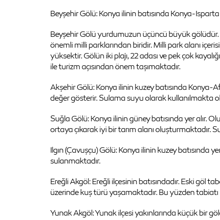
Beyşehir Gölü: Konya ilinin batısında Konya-Isparta 
Beyşehir Gölü yurdumuzun üçüncü büyük gölüdür. Ay
önemli milli parklarından biridir. Milli park alanı i
yüksektir. Gölün iki plajı, 22 adası ve pek çok kay
ile turizm açısından önem taşımaktadır.
Akşehir Gölü: Konya ilinin kuzey batısında Konya-Afy
değer gösterir. Sulama suyu olarak kullanılmakta o
Suğla Gölü: Konya ilinin güney batısında yer alır. Ol
ortaya çıkarak iyi bir tarım alanı oluşturmaktadır. 
Ilgın (Çavuşçu) Gölü: Konya ilinin kuzey batısında yer a
sulanmaktadır.
Ereğli Akgöl: Ereğli ilçesinin batısındadır. Eski göl tab
üzerinde kuş türü yaşamaktadır. Bu yüzden tabiatı k
Yunak Akgöl: Yunak ilçesi yakınlarında küçük bir göl