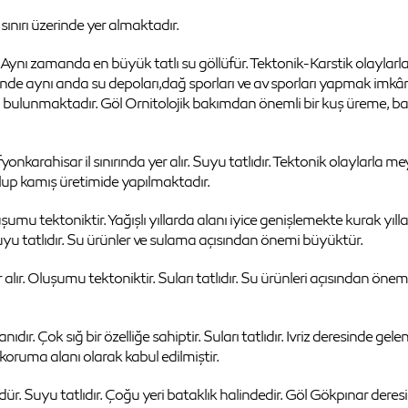
sınırı üzerinde yer almaktadır.
nı zamanda en büyük tatlı su göllüfür. Tektonik-Karstik olaylarl
çerisinde aynı anda su depoları,dağ sporları ve av sporları yapmak imk
alığı bulunmaktadır. Göl Ornitolojik bakımdan önemli bir kuş üreme
onkarahisar il sınırında yer alır. Suyu tatlıdır. Tektonik olaylarla 
lup kamış üretimide yapılmaktadır.
uşumu tektoniktir. Yağışlı yıllarda alanı iyice genişlemekte kurak yıl
Suyu tatlıdır. Su ürünler ve sulama açısından önemi büyüktür.
lır. Oluşumu tektoniktir. Suları tatlıdır. Su ürünleri açısından önemlid
anıdır. Çok sığ bir özelliğe sahiptir. Suları tatlıdır. Ivriz deresinde ge
oruma alanı olarak kabul edilmiştir.
dür. Suyu tatlıdır. Çoğu yeri bataklık halindedir. Göl Gökpınar deres