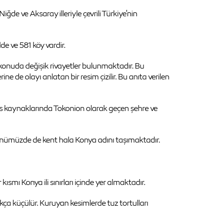
ğde ve Aksaray illeriyle çevrili Türkiye'nin
de ve 581 köy vardir.
u konuda değişik rivayetler bulunmaktadır. Bu
ne de olayı anlatan bir resim çizilir. Bu anıta verilen
ns kaynaklarında Tokonion olarak geçen şehre ve
ünümüzde de kent hala Konya adını taşımaktadır.
smı Konya ili sınırları içinde yer almaktadır.
kça küçülür. Kuruyan kesimlerde tuz tortulları