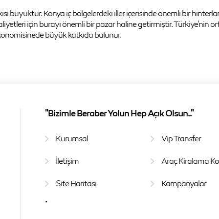
tkisi büyüktür. Konya iç bölgelerdeki iller içerisinde önemli bir hinterl
aliyetleri için burayı önemli bir pazar haline getirmiştir. Türkiye'nin 
 ekonomisinede büyük katkıda bulunur.
"Bizimle Beraber Yolun Hep Açık Olsun.."
Kurumsal
Vip Transfer
İletişim
Araç Kiralama Koş
Site Haritası
Kampanyalar
.