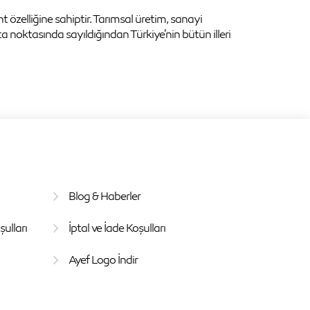
ant özelliğine sahiptir. Tarımsal üretim, sanayi
orta noktasında sayıldığından Türkiye'nin bütün illeri
Blog & Haberler
ulları
İptal ve İade Koşulları
Ayef Logo İndir