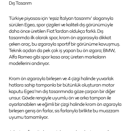
Dış Tasarım
Türkiye piyasası için ‘eşsiz İtalyan tasarımı’ sloganıyla
sürülen Egea, spor çizgileri ve kaliteli dış görünümüyle
daha önce üretilen Fiat’lardan oldukça farklı. Dış
tasarımda ilk olarak spor, krom ön ızgarasıyla dikkat
çeken araç, bu ızgarayla sportif bir görünüme kavuşmuş.
Teknik açıdan da pek çok iş yapan bu ön ızgara; BMW,
Alfa Romeo gibi spor kasa araç üreten markaların
modellerini andırıyor.
Krom ön ızgarayla birleşen ve 4 çizgi halinde yuvarlak
hatlara sahip tamponla bir bütünlük oluşturan motor
kaputu Egea’nın dış tasarımında göze çarpan bir diğer
unsur. Gövde rengiyle uyumlu ön ve arka tampon ile
ayarlanabilen ve eğimli bir çizgi halinde krom ön ızgarayla
birleşen geniş ön farlar, sis farlarıyla birlikte bu muazzam
uyumu tamamlıyor.