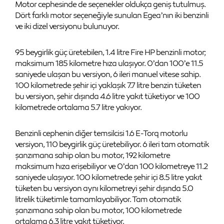
Motor cephesinde de seçenekler oldukça geniş tutulmuş.
Dört farklı motor seçeneğiyle sunulan Egea’nın iki benzinli
ve iki dizel versiyonu bulunuyor.
95 beygirlik güç üretebilen, 1.4 litre Fire HP benzinli motor;
maksimum 185 kilometre hıza ulaşıyor. 0’dan 100’e 11.5
saniyede ulaşan bu versiyon, 6 ileri manuel vitese sahip.
100 kilometrede şehir içi yaklaşık 7.7 litre benzin tüketen
bu versiyon, şehir dışında 4.6 litre yakıt tüketiyor ve 100
kilometrede ortalama 5.7 litre yakıyor.
Benzinli cephenin diğer temsilcisi 1.6 E-Torq motorlu
versiyon, 110 beygirlik güç üretebiliyor. 6 ileri tam otomatik
şanzımana sahip olan bu motor, 192 kilometre
maksimum hıza erişebiliyor ve 0’dan 100 kilometreye 11.2
saniyede ulaşıyor. 100 kilometrede şehir içi 8.5 litre yakıt
tüketen bu versiyon aynı kilometreyi şehir dışında 5.0
litrelik tüketimle tamamlayabiliyor. Tam otomatik
şanzımana sahip olan bu motor, 100 kilometrede
ortalama 6.3 litre yakıt tüketiyor.