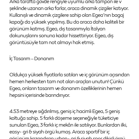
Arka tarafta gövde rengiyle uyumlu arka tampon ile v
şeklinde uzanan arka farlar, araca dinamik çizgiler katıyor.
Kullanışlı ve dinamik çizgilere sahip olan Egea’nın bagaj
kapağı da yüksek yapılmış. Bu da araca daha kaliteli bir
görünüm katmış. Egea, dış tasarımıyla İtalyan
dokunuşlarını sonuna kadar hissettiriyor. Egea, dış
görüntüsüyle tam not almayı hak etmiş.
İç Tasarım – Donanım
Oldukça yüksek fiyatlarla satılan ve iç görünüm açısından
hemen herkesten tam not alan araçları unutun! Çünkü
Egea, onların tasarım ve donanım özelliklerinin hemen
hepsini içerisinde barındırıyor.
4.53 metreye sığdırılmış, geniş iç hacimli Egea, 5 geniş
koltuğa sahip. 5 farklı döşeme seçeneğiyle tüketiciye
sunulan Egea, 3 farklı iç mekân ile satılıyor. Bunlardan ilki,
easy- gri & siyah örgü kumaş. Araca sportif bir iç
görünüm kazandıran urban- gri & siyah spor dikişli örgü