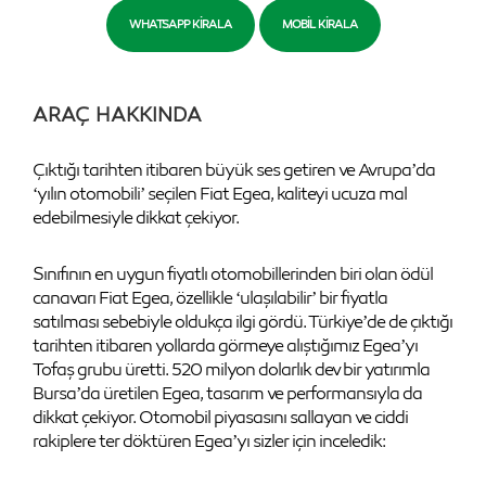
WHATSAPP KIRALA
MOBIL KIRALA
ARAÇ HAKKINDA
Çıktığı tarihten itibaren büyük ses getiren ve Avrupa’da
‘yılın otomobili’ seçilen Fiat Egea, kaliteyi ucuza mal
edebilmesiyle dikkat çekiyor.
Sınıfının en uygun fiyatlı otomobillerinden biri olan ödül
canavarı Fiat Egea, özellikle ‘ulaşılabilir’ bir fiyatla
satılması sebebiyle oldukça ilgi gördü. Türkiye’de de çıktığı
tarihten itibaren yollarda görmeye alıştığımız Egea’yı
Tofaş grubu üretti. 520 milyon dolarlık dev bir yatırımla
Bursa’da üretilen Egea, tasarım ve performansıyla da
dikkat çekiyor. Otomobil piyasasını sallayan ve ciddi
rakiplere ter döktüren Egea’yı sizler için inceledik: