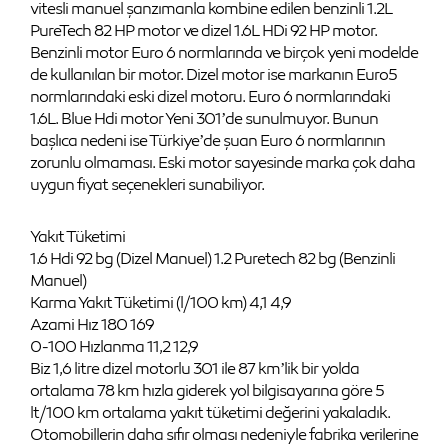
vitesli manuel şanzımanla kombine edilen benzinli 1.2L
PureTech 82 HP motor ve dizel 1.6L HDi 92 HP motor.
Benzinli motor Euro 6 normlarında ve birçok yeni modelde
de kullanılan bir motor. Dizel motor ise markanın Euro5
normlarındaki eski dizel motoru. Euro 6 normlarındaki
1.6L. Blue Hdi motor Yeni 301’de sunulmuyor. Bunun
başlıca nedeni ise Türkiye’de şuan Euro 6 normlarının
zorunlu olmaması. Eski motor sayesinde marka çok daha
uygun fiyat seçenekleri sunabiliyor.
Yakıt Tüketimi
1.6 Hdi 92 bg (Dizel Manuel) 1.2 Puretech 82 bg (Benzinli
Manuel)
Karma Yakıt Tüketimi (l/100 km) 4,1 4,9
Azami Hız 180 169
0-100 Hızlanma 11,2 12,9
Biz 1,6 litre dizel motorlu 301 ile 87 km’lik bir yolda
ortalama 78 km hızla giderek yol bilgisayarına göre 5
lt/100 km ortalama yakıt tüketimi değerini yakaladık.
Otomobillerin daha sıfır olması nedeniyle fabrika verilerine