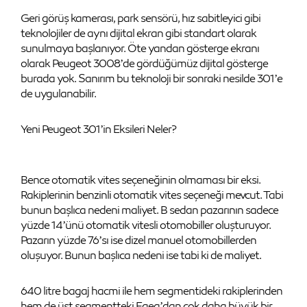
Geri görüş kamerası, park sensörü, hız sabitleyici gibi
teknolojiler de aynı dijital ekran gibi standart olarak
sunulmaya başlanıyor. Öte yandan gösterge ekranı
olarak Peugeot 3008’de gördüğümüz dijital gösterge
burada yok. Sanırım bu teknoloji bir sonraki nesilde 301’e
de uygulanabilir.
Yeni Peugeot 301’in Eksileri Neler?
Bence otomatik vites seçeneğinin olmaması bir eksi.
Rakiplerinin benzinli otomatik vites seçeneği mevcut. Tabi
bunun başlıca nedeni maliyet. B sedan pazarının sadece
yüzde 14’ünü otomatik vitesli otomobiller oluşturuyor.
Pazarın yüzde 76’sı ise dizel manuel otomobillerden
oluşuyor. Bunun başlıca nedeni ise tabi ki de maliyet.
640 litre bagaj hacmi ile hem segmentideki rakiplerinden
hem de üst segmentteki Egea’dan çok daha büyük bir