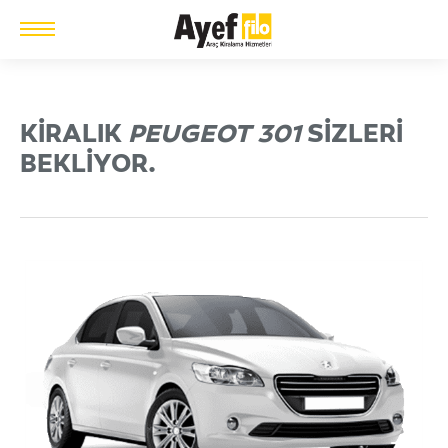
KIRALIK
PEUGEOT 301
SIZLERI
BEKLIYOR.