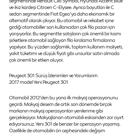
segmentinde Renault Clio Symbol, Hyundai Accent Blue
ve ikiz kardeşi Citroen C-Elysee. Ayrıca boyutları ile C
sedan segmentinde Fiat Egea’ya daha ekonomik bir
alternatif olarak çıkıyor. Bu otomobil ve rekabet içine
girdiği otomobiller son kullanıcıdan çok filo pazarı için
yarışıyorlar. Bu segmentte satışların çok önemli bir kısmı
şirketlere otomobil sağlayan filo kiralama firmalarına
yapılıyor. Bu yüzden sağlamlık, toplam kullanım maliyeti,
yakıt tüketimi ve düşük fiyat gibi unsurlar satın almada
çok önemli bir etken oluyor.
Peugeot 301 Sürüş İzlenimleri ve Yorumlarım
2017 model Yeni Peugeot 301
Otomobil 2012’den bu yana ilk makyaj operasyonunu
geçirdi. Makyaj desem de artık son dönemde birçok
markanın makyaj operasyonları yenilenme gibi
gerçekleşiyor. Makyajlanan otomobili eskisinden zor ayırt
ediyorsunuz. Yeni 301 de benzer bir operasyon yaşamış.
Özellikle de otomobilin ön cephesindeki değişim